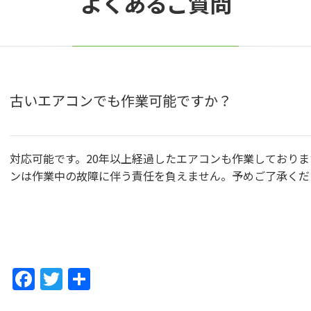
よくあるご質問
古いエアコンでも作業可能ですか？
対応可能です。20年以上経過したエアコンも作業しておりま
ンは作業中の故障に伴う責任を負えません。予めご了承くだ
F
T
共
a
w
有